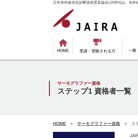
日本赤外線劣化診断技術普及協会(JAIRA)は、


一般
HOME
受講・受験される方
サーモグラファー資格
ステップ1 資格者一覧
HOME
>
サーモグラファー資格
> ステ
JA