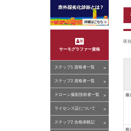

区
サーモグラファー資格
ステップ1 資格者一覧
ステップ2 資格者一覧
ドローン撮影技術者一覧
藤
ライセンス証について
ステップ2 合格体験記
株