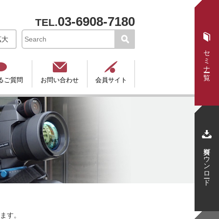
03-6908-7180
TEL.

拡大
セミナー一覧



るご質問
お問い合わせ
会員サイト

資料ダウンロード
します。