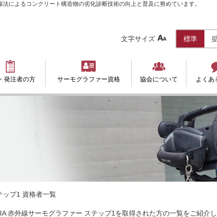
赤外線法によるコンクリート構造物の劣化診断技術の向上と普及に努めています。

文字サイズ
標準



・発注者の方
サーモグラファー資格
協会について
よくあ
ップ1 資格者一覧
IRA 赤外線サーモグラファー ステップ1を取得された方の一覧をご紹介