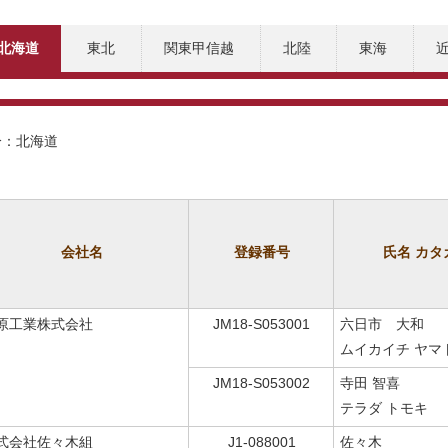
北海道
東北
関東甲信越
北陸
東海
分：北海道
会社名
登録番号
氏名 カタ
原工業株式会社
JM18-S053001
六日市 大和
ムイカイチ ヤマ
JM18-S053002
寺田 智喜
テラダ トモキ
式会社佐々木組
J1-088001
佐々木