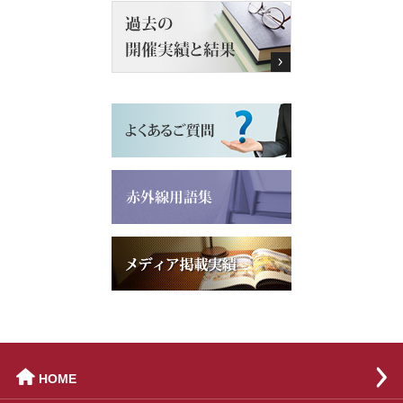

HOME