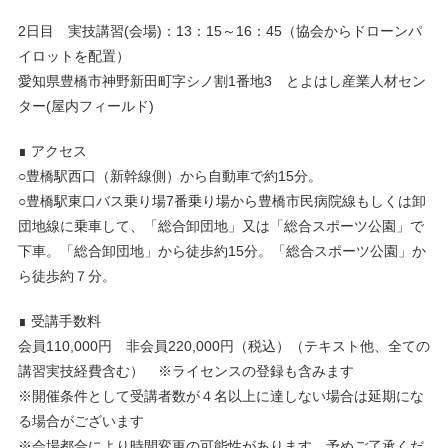
2日目 実技講習(会場)：13：15～16：45（協会からドローンパ
イロットを配置）
愛知県豊橋市神野新田町字シノ割1番地3 とよはし産業人材セン
ター(屋内フィールド)
∎ アクセス
○豊橋駅西口（新幹線側）から自動車で約15分。
○豊橋駅東口バス乗り場7番乗り場から豊橋市民病院線もしくは卸
団地線に乗車して、「総合卸団地」又は「総合スポーツ公園」で
下車。「総合卸団地」から徒歩約15分。「総合スポーツ公園」か
ら徒歩約７分。
∎ 受講手数料
会員110,000円 非会員220,000円（税込）（テキスト他、全ての
講習実技経費含む） ※ライセンスの登録も含みます
※開催条件として受講者数が４名以上に達しない場合は延期にな
る場合がございます
※会場都合により時間変更の可能性があります。予めご了承くだ