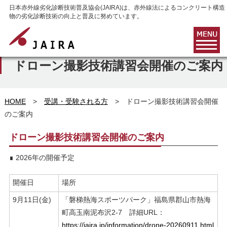
日本赤外線劣化診断技術普及協会(JAIRA)は、赤外線法によるコンクリート構造
物の劣化診断技術の向上と普及に努めています。
受講・受験される方
ドローン撮影技術講習会開催のご案内
HOME
>
受講・受験される方
> ドローン撮影技術講習会開催
のご案内
ドローン撮影技術講習会開催のご案内
∎ 2026年の開催予定
開催日
場所
9月11日(金)
「磐梯熱海スポーツパーク」福島県郡山市熱海
町高玉南泥布沢2-7 詳細URL：
https://jaira.jp/information/drone-20260911.html