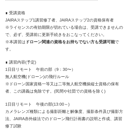
∎ 受講資格
JAIRAステップ1講習修了者、JAIRAステップ2の資格保有者
※ライセンスの有効期限が切れている場合は、受講できませんの
で、必ず、受講前に更新手続きをおこなってください。
※本講習は
ドローン関連の資格をお持ちでない方も受講可能
で
す。
∎ 講習内容(予定)
1日目リモート 午前の部（9：30〜）
無人航空機(ドローン)の飛行ルール
※ドローン国家資格一等又は二等無人航空機操縦士資格の保有
者、この講義は免除です。(民間や社団での資格を除く)
1日目リモート 午後の部(13:00～)
カメラレンズ種類による撮影距離と解像度、撮影条件及び撮影方
法、JAIRA赤外線法でのドローン飛行計画書の説明と作成、講習
修了試験