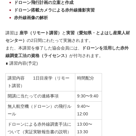
ドローン飛行計画の立案と作成
ドローン搭載カメラによる赤外線撮影実習
赤外線画像の解析
講習は
座学（リモート講習）
と
実習（愛知県・とよはし産業人材
センター）
の2日間にわたって実施されます。
また、本講習を修了した協会会員には、
ドローンを活用した赤外
線調査工法の資格（ライセンス）
が付与されます。
∎ 講習内容(予定)
講習内容 1日目座学（リモー
時間配分
ト講習）
開講に当たっての連絡事項
9:30〜9:40
無人航空機（ドローン）の飛行ル
9:40〜
ール
12:00
ドローンによる赤外線調査手法に
13:00〜
ついて（実証実験報告書の説明）
13:30