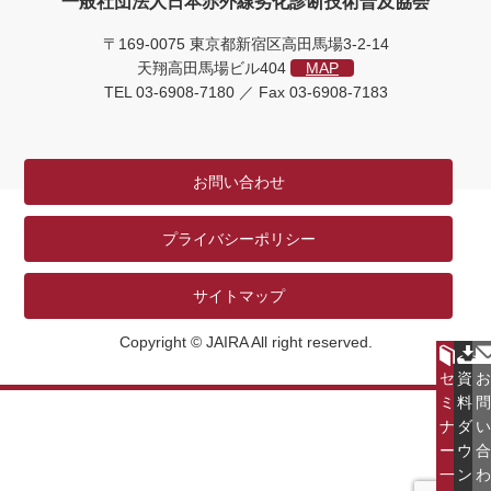
一般社団法人日本赤外線劣化診断技術普及協会
〒169-0075 東京都新宿区高田馬場3-2-14
天翔高田馬場ビル404
MAP
TEL 03-6908-7180 ／ Fax 03-6908-7183
お問い合わせ
プライバシーポリシー
サイトマップ
Copyright © JAIRA All right reserved.


セ
資
お
ミ
料
問
ナ
ダ
い
ー
ウ
合
一
ン
わ