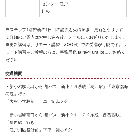
センター 江戸
川校
※ステップ1講習会の1日目の講義を受講頂き、更新となります。
※詳細のご案内はお申し込み後、メールにてお送りいたします。
※更新講習は、リモート講習（ZOOM）での受講が可能です。リ
モート講習をご希望の方は、事務局宛(jaira@jaira.jp)にご連絡く
ださい。
交通機関
・新小岩駅北口から 都バス 新小２９系統「葛西駅」「東京臨海
病院」行き
「大杉小学校前」下車 徒歩２分
・新小岩駅南口から 都バス 新小２１・２２系統「西葛西駅」
「葛西駅」行き
「江戸川区役所前」下車 徒歩８分