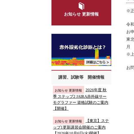

※
お知らせ 更新情報
令
お
東北
月
※
お問
講習、試験等 開催情報