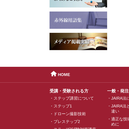

HOME
受講・受験される方
一般・発注
ステップ講習について
JAIRA
ステップ1
JAIRA
違い
ドローン撮影技術
適正な技
プレステップ2
めに