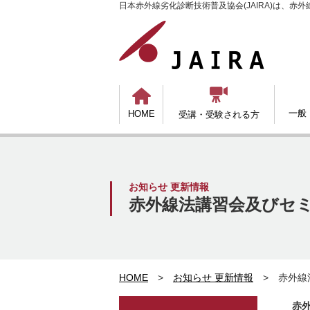
日本赤外線劣化診断技術普及協会(JAIRA)は、


一般
HOME
受講・受験される方
お知らせ 更新情報
赤外線法講習会及びセミ
HOME
>
お知らせ 更新情報
> 赤外線
赤