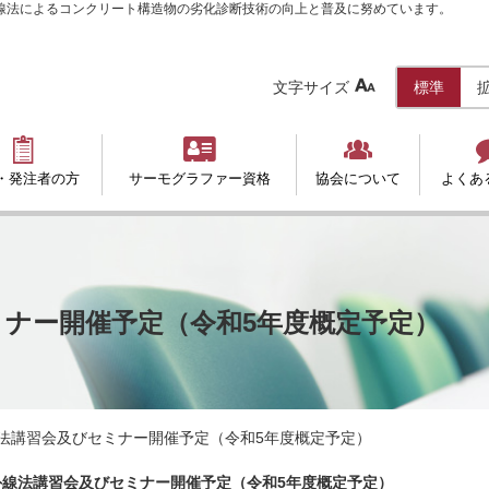
赤外線法によるコンクリート構造物の劣化診断技術の向上と普及に努めています。

文字サイズ
標準



・発注者の方
サーモグラファー資格
協会について
よくあ
ナー開催予定（令和5年度概定予定）
法講習会及びセミナー開催予定（令和5年度概定予定）
外線法講習会及びセミナー開催予定（令和5年度概定予定）